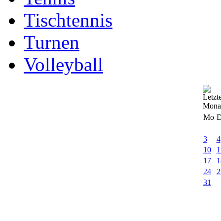
Tischtennis
Turnen
Volleyball
Mo
D
3
4
10
1
17
1
24
2
31