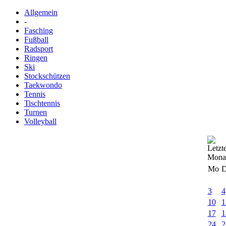
Allgemein
-
Fasching
Fußball
Radsport
Ringen
Ski
Stockschützen
Taekwondo
Tennis
Tischtennis
Turnen
Volleyball
Mo
D
3
4
10
1
17
1
24
2