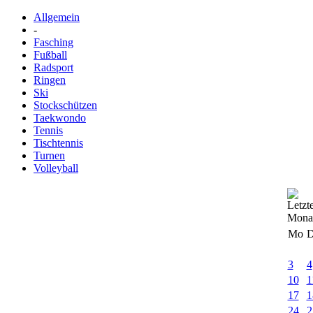
Allgemein
-
Fasching
Fußball
Radsport
Ringen
Ski
Stockschützen
Taekwondo
Tennis
Tischtennis
Turnen
Volleyball
Mo
D
3
4
10
1
17
1
24
2