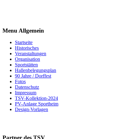
Menu Allgemein
Startseite
Historisches
Veranstaltungen
Organisation
Sportstätten
Hallenbelegungsplan
90 Jahre / Dorffest
Fotos
Datenschutz
Impressum
TSV-Kollektion-2024
PV-Anlage Sportheim
Design-Vorlagen
Partner des TSV