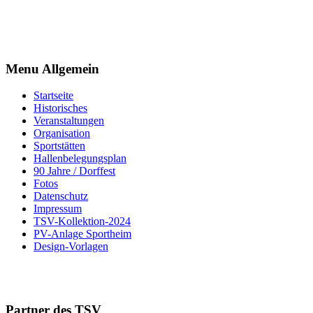
Menu Allgemein
Startseite
Historisches
Veranstaltungen
Organisation
Sportstätten
Hallenbelegungsplan
90 Jahre / Dorffest
Fotos
Datenschutz
Impressum
TSV-Kollektion-2024
PV-Anlage Sportheim
Design-Vorlagen
Partner des TSV