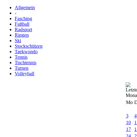
Allgemein
-
Fasching
Fußball
Radsport
Ringen
Ski
Stockschützen
Taekwondo
Tennis
Tischtennis
Turnen
Volleyball
Mo
D
3
4
10
1
17
1
24
2