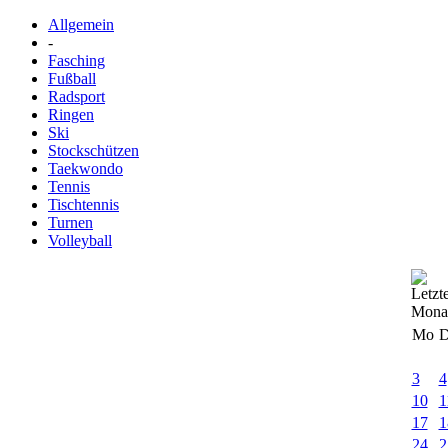
Allgemein
-
Fasching
Fußball
Radsport
Ringen
Ski
Stockschützen
Taekwondo
Tennis
Tischtennis
Turnen
Volleyball
Mo
D
3
4
10
1
17
1
24
2