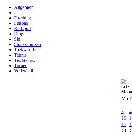
Allgemein
-
Fasching
Fußball
Radsport
Ringen
Ski
Stockschützen
Taekwondo
Tennis
Tischtennis
Turnen
Volleyball
Mo
D
3
4
10
1
17
1
24
2