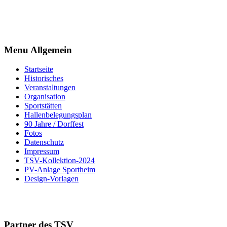
Menu Allgemein
Startseite
Historisches
Veranstaltungen
Organisation
Sportstätten
Hallenbelegungsplan
90 Jahre / Dorffest
Fotos
Datenschutz
Impressum
TSV-Kollektion-2024
PV-Anlage Sportheim
Design-Vorlagen
Partner des TSV