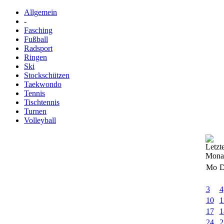
Allgemein
-
Fasching
Fußball
Radsport
Ringen
Ski
Stockschützen
Taekwondo
Tennis
Tischtennis
Turnen
Volleyball
Mo
D
3
4
10
1
17
1
24
2