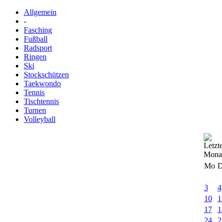
Allgemein
-
Fasching
Fußball
Radsport
Ringen
Ski
Stockschützen
Taekwondo
Tennis
Tischtennis
Turnen
Volleyball
Mo
D
3
4
10
1
17
1
24
2