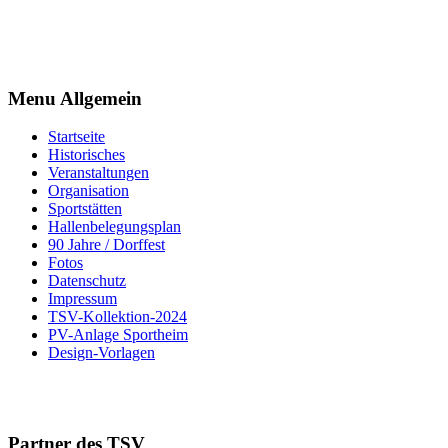
Menu Allgemein
Startseite
Historisches
Veranstaltungen
Organisation
Sportstätten
Hallenbelegungsplan
90 Jahre / Dorffest
Fotos
Datenschutz
Impressum
TSV-Kollektion-2024
PV-Anlage Sportheim
Design-Vorlagen
Partner des TSV