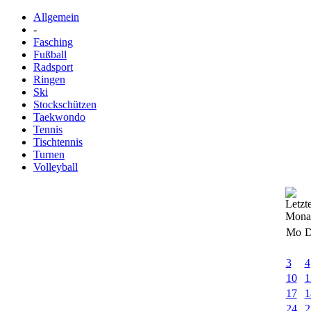
Allgemein
-
Fasching
Fußball
Radsport
Ringen
Ski
Stockschützen
Taekwondo
Tennis
Tischtennis
Turnen
Volleyball
Mo
D
3
4
10
1
17
1
24
2