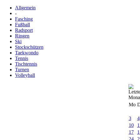
Allgemein
-
Fasching
Fußball
Radsport
Ringen
Ski
Stockschützen
Taekwondo
Tennis
Tischtennis
Turnen
Volleyball
Mo
D
3
4
10
1
17
1
24
2