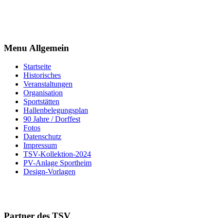
Menu Allgemein
Startseite
Historisches
Veranstaltungen
Organisation
Sportstätten
Hallenbelegungsplan
90 Jahre / Dorffest
Fotos
Datenschutz
Impressum
TSV-Kollektion-2024
PV-Anlage Sportheim
Design-Vorlagen
Partner des TSV