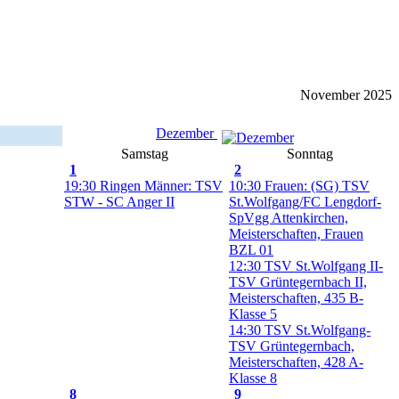
November 2025
Dezember
Samstag
Sonntag
1
2
19:30 Ringen Männer: TSV
10:30 Frauen: (SG) TSV
STW - SC Anger II
St.Wolfgang/FC Lengdorf-
SpVgg Attenkirchen,
Meisterschaften, Frauen
BZL 01
12:30 TSV St.Wolfgang II-
TSV Grüntegernbach II,
Meisterschaften, 435 B-
Klasse 5
14:30 TSV St.Wolfgang-
TSV Grüntegernbach,
Meisterschaften, 428 A-
Klasse 8
8
9