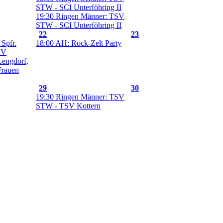
STW - SCI Unterföhring II
19:30 Ringen Männer: TSV
STW - SCI Unterföhring II
22
23
Spfr.
18:00 AH: Rock-Zelt Party
SV
Lengdorf,
Frauen
29
30
19:30 Ringen Männer: TSV
STW - TSV Kottern