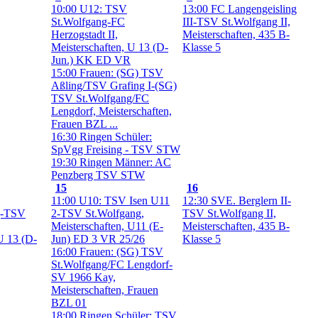
10:00 U12: TSV
13:00 FC Langengeisling
St.Wolfgang-FC
III-TSV St.Wolfgang II,
Herzogstadt II,
Meisterschaften, 435 B-
Meisterschaften, U 13 (D-
Klasse 5
Jun.) KK ED VR
15:00 Frauen: (SG) TSV
Aßling/TSV Grafing I-(SG)
TSV St.Wolfgang/FC
Lengdorf, Meisterschaften,
Frauen BZL ...
16:30 Ringen Schüler:
SpVgg Freising - TSV STW
19:30 Ringen Männer: AC
Penzberg TSV STW
15
16
11:00 U10: TSV Isen U11
12:30 SVE. Berglern II-
g-TSV
2-TSV St.Wolfgang,
TSV St.Wolfgang II,
Meisterschaften, U11 (E-
Meisterschaften, 435 B-
U 13 (D-
Jun) ED 3 VR 25/26
Klasse 5
16:00 Frauen: (SG) TSV
St.Wolfgang/FC Lengdorf-
SV 1966 Kay,
Meisterschaften, Frauen
BZL 01
18:00 Ringen Schüler: TSV