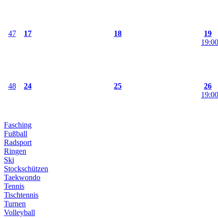
47
17
18
19
19:00
48
24
25
26
19:00
Fasching
Fußball
Radsport
Ringen
Ski
Stockschützen
Taekwondo
Tennis
Tischtennis
Turnen
Volleyball