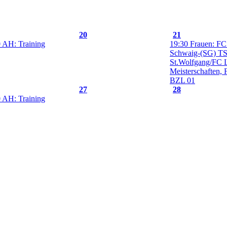
20
21
 AH: Training
19:30 Frauen: FC 
Schwaig-(SG) T
St.Wolfgang/FC 
Meisterschaften, 
BZL 01
27
28
 AH: Training