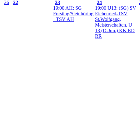
26
22
23
24
19:00 AH: SG
19:00 U13: (SG) SV
Forsting/Steinhöring
Eichenried-TSV
- TSV AH
St.Wolfgang,
Meisterschaften, U
13 (D-Jun.) KK ED
RR