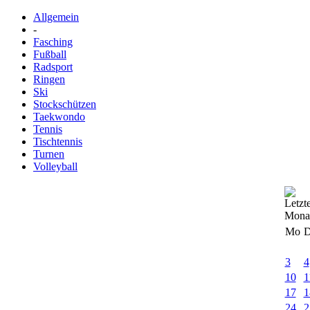
Allgemein
-
Fasching
Fußball
Radsport
Ringen
Ski
Stockschützen
Taekwondo
Tennis
Tischtennis
Turnen
Volleyball
Mo
D
3
4
10
1
17
1
24
2