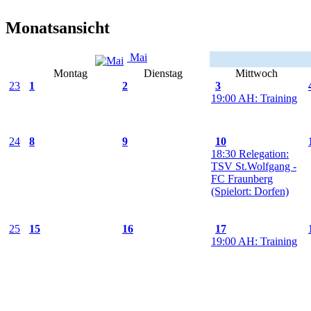
Monatsansicht
Mai
Montag
Dienstag
Mittwoch
23
1
2
3
19:00 AH: Training
24
8
9
10
18:30 Relegation:
TSV St.Wolfgang -
FC Fraunberg
(Spielort: Dorfen)
25
15
16
17
19:00 AH: Training