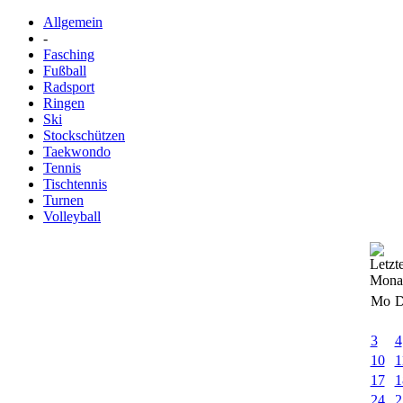
Allgemein
-
Fasching
Fußball
Radsport
Ringen
Ski
Stockschützen
Taekwondo
Tennis
Tischtennis
Turnen
Volleyball
Mo
D
3
4
10
1
17
1
24
2