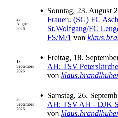
Sonntag, 23. August 2
Frauen: (SG) FC Asc
23.
August
St.Wolfgang/FC Lengd
2026
FS/M/1
von
klaus.br
Freitag, 18. Septembe
18.
AH: TSV Peterskirch
September
2026
von
klaus.brandlhube
Samstag, 26. Septemb
26.
AH: TSV AH - DJK S
September
2026
von
klaus.brandlhube