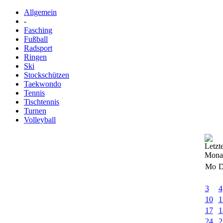
Allgemein
-
Fasching
Fußball
Radsport
Ringen
Ski
Stockschützen
Taekwondo
Tennis
Tischtennis
Turnen
Volleyball
Mo
D
3
4
10
1
17
1
24
2