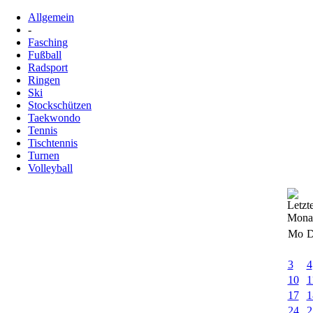
Allgemein
-
Fasching
Fußball
Radsport
Ringen
Ski
Stockschützen
Taekwondo
Tennis
Tischtennis
Turnen
Volleyball
Mo
D
3
4
10
1
17
1
24
2