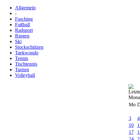
Allgemein
-
Fasching
Fußball
Radsport
Ringen
Ski
Stockschützen
Taekwondo
Tennis
Tischtennis
Turnen
Volleyball
Mo
D
3
4
10
1
17
1
24
2