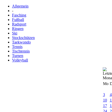
Allgemein
-
Fasching
Fußball
Radsport
Ringen
Ski
Stockschützen
Taekwondo
Tennis
Tischtennis
Turnen
Volleyball
Mo
D
3
4
10
1
17
1
24
2