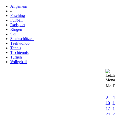
Allgemein
-
Fasching
Fußball
Radsport
Ringen
Ski
Stockschützen
Taekwondo
Tennis
Tischtennis
Turnen
Volleyball
Mo
D
3
4
10
1
17
1
24
2