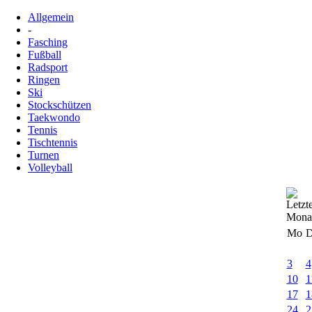
Allgemein
-
Fasching
Fußball
Radsport
Ringen
Ski
Stockschützen
Taekwondo
Tennis
Tischtennis
Turnen
Volleyball
Mo
D
3
4
10
1
17
1
24
2