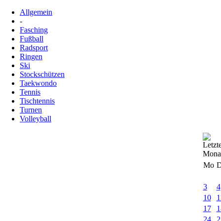
Allgemein
-
Fasching
Fußball
Radsport
Ringen
Ski
Stockschützen
Taekwondo
Tennis
Tischtennis
Turnen
Volleyball
Mo
D
3
4
10
1
17
1
24
2