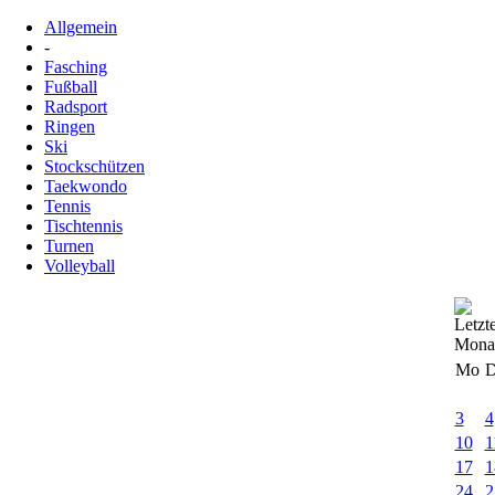
Allgemein
-
Fasching
Fußball
Radsport
Ringen
Ski
Stockschützen
Taekwondo
Tennis
Tischtennis
Turnen
Volleyball
Mo
D
3
4
10
1
17
1
24
2