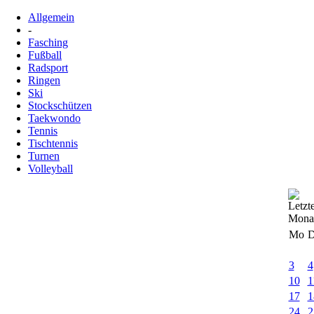
Allgemein
-
Fasching
Fußball
Radsport
Ringen
Ski
Stockschützen
Taekwondo
Tennis
Tischtennis
Turnen
Volleyball
Mo
D
3
4
10
1
17
1
24
2