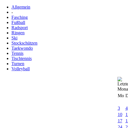
Allgemein
-
Fasching
Fußball
Radsport
Ringen
Ski
Stockschützen
Taekwondo
Tennis
Tischtennis
Turnen
Volleyball
Mo
D
3
4
10
1
17
1
24
2