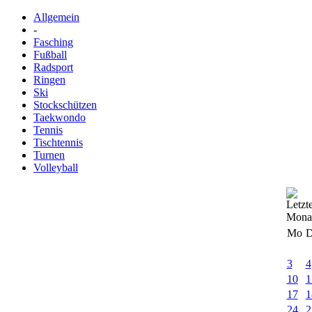
Allgemein
-
Fasching
Fußball
Radsport
Ringen
Ski
Stockschützen
Taekwondo
Tennis
Tischtennis
Turnen
Volleyball
Mo
D
3
4
10
1
17
1
24
2