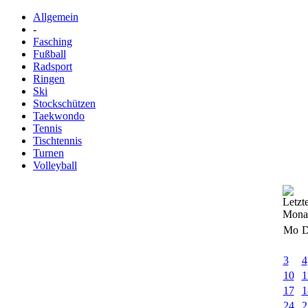
Allgemein
-
Fasching
Fußball
Radsport
Ringen
Ski
Stockschützen
Taekwondo
Tennis
Tischtennis
Turnen
Volleyball
Mo
D
3
4
10
1
17
1
24
2