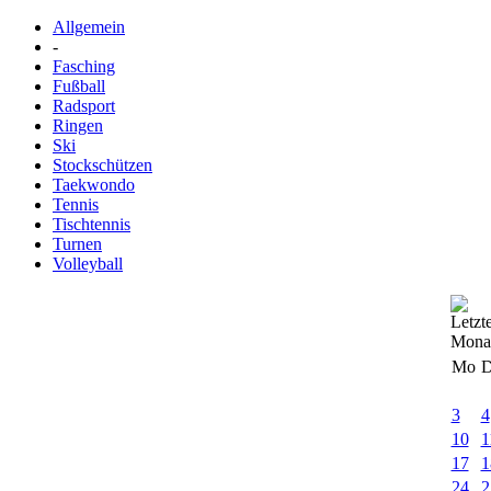
Allgemein
-
Fasching
Fußball
Radsport
Ringen
Ski
Stockschützen
Taekwondo
Tennis
Tischtennis
Turnen
Volleyball
Mo
D
3
4
10
1
17
1
24
2