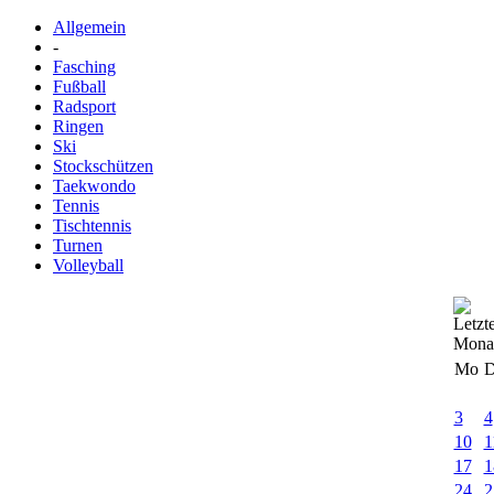
Allgemein
-
Fasching
Fußball
Radsport
Ringen
Ski
Stockschützen
Taekwondo
Tennis
Tischtennis
Turnen
Volleyball
Mo
D
3
4
10
1
17
1
24
2