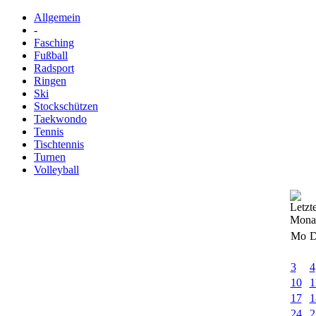
Allgemein
-
Fasching
Fußball
Radsport
Ringen
Ski
Stockschützen
Taekwondo
Tennis
Tischtennis
Turnen
Volleyball
Mo
D
3
4
10
1
17
1
24
2