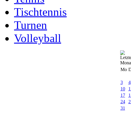
Tischtennis
Turnen
Volleyball
Mo
D
3
4
10
1
17
1
24
2
31