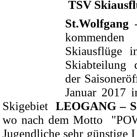
TSV Skiausflü
St.Wolfgang
kommenden 
Skiausflüge i
Skiabteilung 
der Saisonerö
Januar 2017 i
Skigebiet
LEOGANG – 
wo nach dem Motto "PO
Jugendliche sehr günstige 