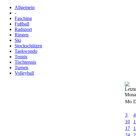
Allgemein
-
Fasching
Fußball
Radsport
Ringen
Ski
Stockschützen
Taekwondo
Tennis
Tischtennis
Turnen
Volleyball
Mo
D
3
4
10
1
17
1
24
2