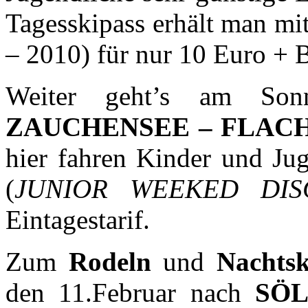
Tagesskipass erhält man mi
– 2010) für nur 10 Euro + B
Weiter geht’s am Son
ZAUCHENSEE – FLAC
hier fahren Kinder und Ju
(
JUNIOR WEEKED DI
Eintagestarif.
Zum
Rodeln
und
Nachts
den 11.Februar nach
SÖ