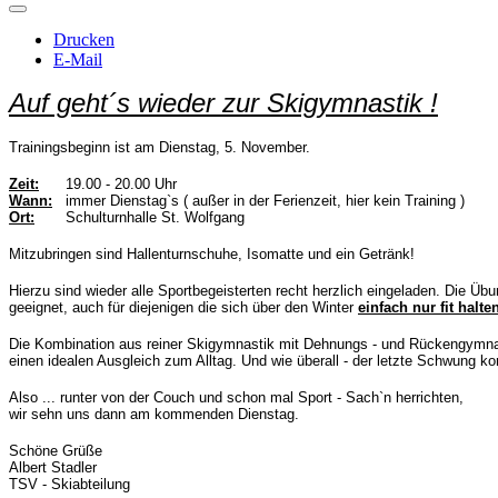
Drucken
E-Mail
Auf geht´s wieder zur Skigymnastik !
Trainingsbeginn ist am Dienstag, 5. November.
Zeit:
19.00 - 20.00 Uhr
Wann:
immer Dienstag`s ( außer in der Ferienzeit, hier kein Training )
Ort:
Schulturnhalle St. Wolfgang
Mitzubringen sind Hallenturnschuhe, Isomatte und ein Getränk!
Hierzu sind wieder alle Sportbegeisterten recht herzlich eingeladen. Die Übu
geeignet, auch für diejenigen die sich über den Winter
einfach nur fit halte
Die Kombination aus reiner Skigymnastik mit Dehnungs - und Rückengymnast
einen idealen Ausgleich zum Alltag. Und wie überall - der letzte Schwung 
Also ... runter von der Couch und schon mal Sport - Sach`n herrichten,
wir sehn uns dann am kommenden Dienstag.
Schöne Grüße
Albert Stadler
TSV - Skiabteilung