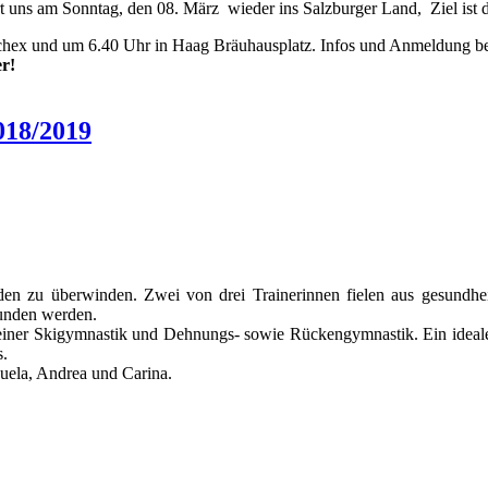
uns am Sonntag, den 08. März wieder ins Salzburger Land, Ziel ist 
Schex und um 6.40 Uhr in Haag Bräuhausplatz. Infos und Anmeldung b
r!
2018/2019
den zu überwinden. Zwei von drei Trainerinnen fielen aus gesundhei
funden werden.
iner Skigymnastik und Dehnungs- sowie Rückengymnastik. Ein idealer
s.
nuela, Andrea und Carina.