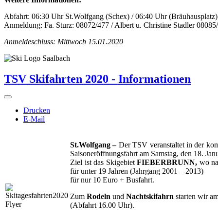
Abfahrt: 06:30 Uhr St.Wolfgang (Schex) / 06:40 Uhr (Bräuhausplatz)
Anmeldung: Fa. Sturz: 08072/477 / Albert u. Christine Stadler 0808
Anmeldeschluss: Mittwoch 15.01.2020
TSV Skifahrten 2020 - Informationen
Drucken
E-Mail
St.Wolfgang –
Der TSV veranstaltet in der ko
Saisoneröffnungsfahrt am Samstag, den 18. Jan
Ziel ist das Skigebiet
FIEBERBRUNN,
wo na
für unter 19 Jahren (Jahrgang 2001 – 2013)
für nur 10 Euro + Busfahrt.
Zum
Rodeln
und
Nachtskifahrn
starten wir 
(Abfahrt 16.00 Uhr).