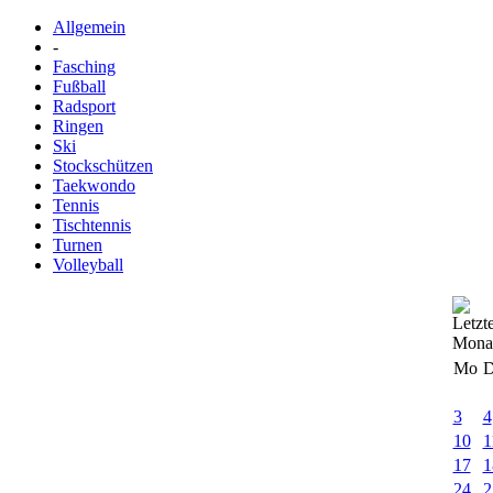
Allgemein
-
Fasching
Fußball
Radsport
Ringen
Ski
Stockschützen
Taekwondo
Tennis
Tischtennis
Turnen
Volleyball
Mo
D
3
4
10
1
17
1
24
2