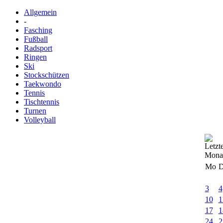
Allgemein
-
Fasching
Fußball
Radsport
Ringen
Ski
Stockschützen
Taekwondo
Tennis
Tischtennis
Turnen
Volleyball
Mo
D
3
4
10
1
17
1
24
2