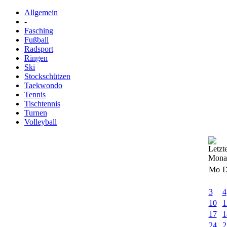
Allgemein
-
Fasching
Fußball
Radsport
Ringen
Ski
Stockschützen
Taekwondo
Tennis
Tischtennis
Turnen
Volleyball
Mo
D
3
4
10
1
17
1
24
2